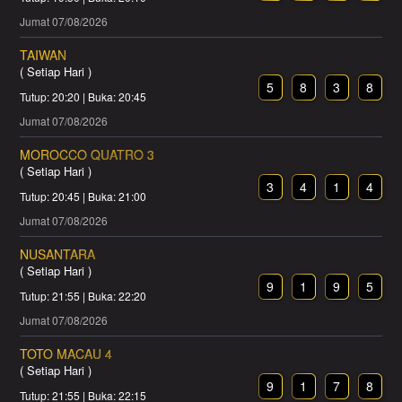
Jumat 07/08/2026
TAIWAN
( Setiap Hari )
5
8
3
8
Tutup: 20:20 | Buka: 20:45
Jumat 07/08/2026
MOROCCO QUATRO 3
( Setiap Hari )
3
4
1
4
Tutup: 20:45 | Buka: 21:00
Jumat 07/08/2026
NUSANTARA
( Setiap Hari )
9
1
9
5
Tutup: 21:55 | Buka: 22:20
Jumat 07/08/2026
TOTO MACAU 4
( Setiap Hari )
9
1
7
8
Tutup: 21:55 | Buka: 22:15