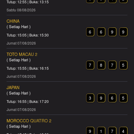
Tutup: 12:55 | Buka: 13:15
Sabtu 08/08/2026
CHINA
( Setiap Hari )
6
6
9
9
Tutup: 15:05 | Buka: 15:30
Jumat 07/08/2026
TOTO MACAU 2
( Setiap Hari )
7
8
7
5
Tutup: 15:55 | Buka: 16:15
Jumat 07/08/2026
JAPAN
( Setiap Hari )
3
9
6
5
Tutup: 16:55 | Buka: 17:20
Jumat 07/08/2026
MOROCCO QUATRO 2
( Setiap Hari )
9
1
7
4