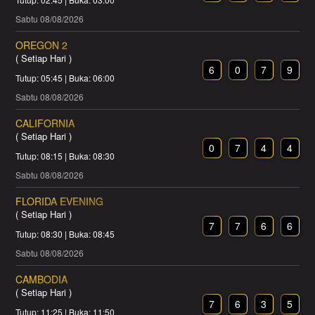
Sabtu 08/08/2026
OREGON 2
( Setiap Hari )
6
0
7
9
Tutup: 05:45 | Buka: 06:00
Sabtu 08/08/2026
CALIFORNIA
( Setiap Hari )
0
7
4
4
Tutup: 08:15 | Buka: 08:30
Sabtu 08/08/2026
FLORIDA EVENING
( Setiap Hari )
7
7
6
6
Tutup: 08:30 | Buka: 08:45
Sabtu 08/08/2026
CAMBODIA
( Setiap Hari )
7
6
3
5
Tutup: 11:25 | Buka: 11:50