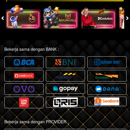
Bekerja sama dengan BANK :
Bekerja sama dengan PROVIDER :