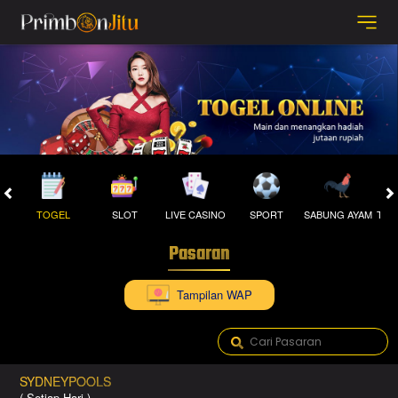
TOGEL
SLOT
LIVE CASINO
SPORT
SABUNG AYAM
TEM
Pasaran
Tampilan WAP
SYDNEYPOOLS
( Setiap Hari )