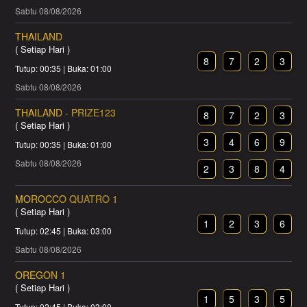
Sabtu 08/08/2026
THAILAND
( Setiap Hari )
8
7
2
3
Tutup: 00:35 | Buka: 01:00
Sabtu 08/08/2026
THAILAND - PRIZE123
8
7
2
3
( Setiap Hari )
3
4
6
9
Tutup: 00:35 | Buka: 01:00
Sabtu 08/08/2026
2
3
8
4
MOROCCO QUATRO 1
( Setiap Hari )
1
2
3
6
Tutup: 02:45 | Buka: 03:00
Sabtu 08/08/2026
OREGON 1
( Setiap Hari )
1
5
3
5
Tutup: 02:45 | Buka: 03:00