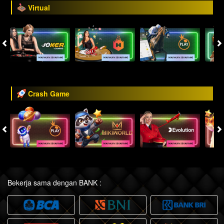
Virtual
Crash Game
Bekerja sama dengan BANK :