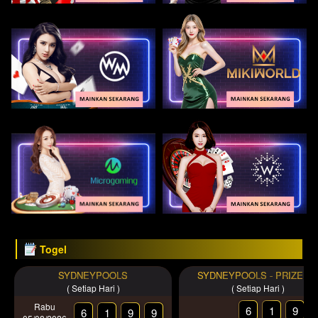
Togel
SYDNEYPOOLS
SYDNEYPOOLS - PRIZE123
( Setiap Hari )
( Setiap Hari )
Rabu
6
1
9
6
1
9
9