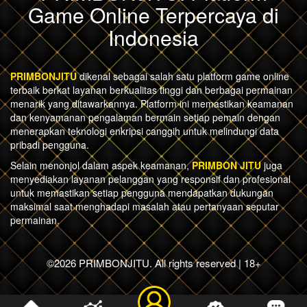
Game Online Terpercaya di
Indonesia
PRIMBONJITU
dikenal sebagai salah satu platform game online
terbaik berkat layanan berkualitas tinggi dan berbagai permainan
menarik yang ditawarkannya. Platform ini memastikan keamanan
dan kenyamanan pengalaman bermain setiap pemain dengan
menerapkan teknologi enkripsi canggih untuk melindungi data
pribadi pengguna.
Selain menonjol dalam aspek keamanan,
PRIMBON JITU
juga
menyediakan layanan pelanggan yang responsif dan profesional
untuk memastikan setiap pengguna mendapatkan dukungan
maksimal saat menghadapi masalah atau pertanyaan seputar
permainan.
©2026 PRIMBONJITU. All rights reserved | 18+