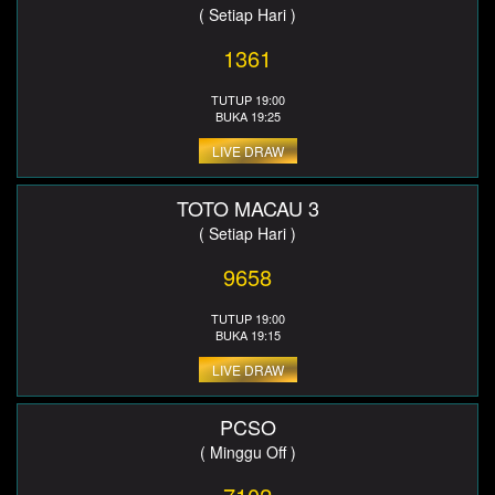
( Setiap Hari )
1361
TUTUP 19:00
BUKA 19:25
LIVE DRAW
TOTO MACAU 3
( Setiap Hari )
9658
TUTUP 19:00
BUKA 19:15
LIVE DRAW
PCSO
( Minggu Off )