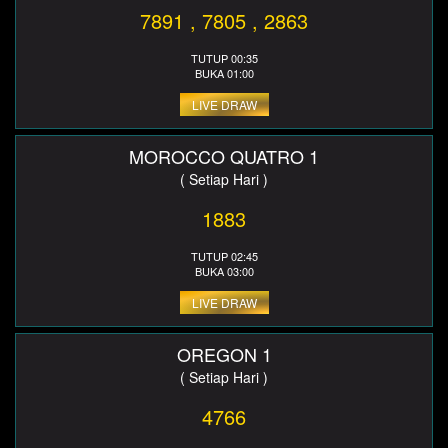
7891 , 7805 , 2863
TUTUP 00:35
BUKA 01:00
LIVE DRAW
MOROCCO QUATRO 1
( Setiap Hari )
1883
TUTUP 02:45
BUKA 03:00
LIVE DRAW
OREGON 1
( Setiap Hari )
4766