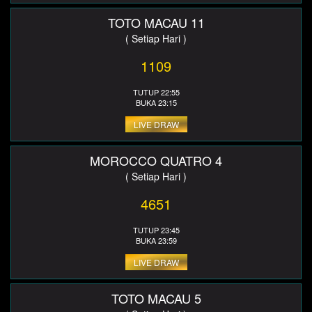
TOTO MACAU 11
( Setiap Hari )
1109
TUTUP 22:55
BUKA 23:15
LIVE DRAW
MOROCCO QUATRO 4
( Setiap Hari )
4651
TUTUP 23:45
BUKA 23:59
LIVE DRAW
TOTO MACAU 5