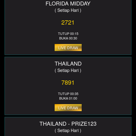
FLORIDA MIDDAY
( Setiap Hari )
2721
TUTUP 00:15
BUKA 00:30
LIVE DRAW
THAILAND
( Setiap Hari )
7891
TUTUP 00:35
BUKA 01:00
LIVE DRAW
THAILAND - PRIZE123
( Setiap Hari )