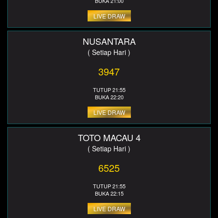
BUKA 21:00
LIVE DRAW
NUSANTARA
( Setiap Hari )
3947
TUTUP 21:55
BUKA 22:20
LIVE DRAW
TOTO MACAU 4
( Setiap Hari )
6525
TUTUP 21:55
BUKA 22:15
LIVE DRAW