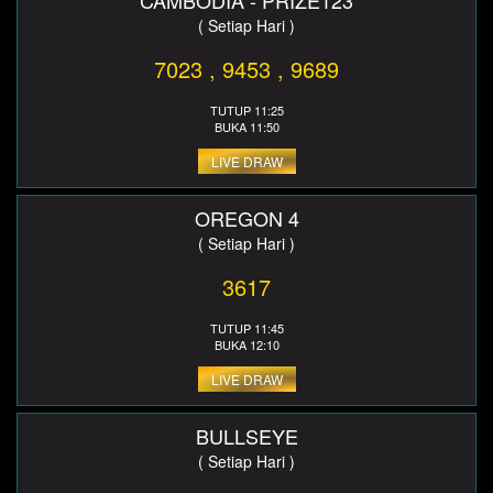
CAMBODIA - PRIZE123
( Setiap Hari )
7023 , 9453 , 9689
TUTUP 11:25
BUKA 11:50
LIVE DRAW
OREGON 4
( Setiap Hari )
3617
TUTUP 11:45
BUKA 12:10
LIVE DRAW
BULLSEYE
( Setiap Hari )