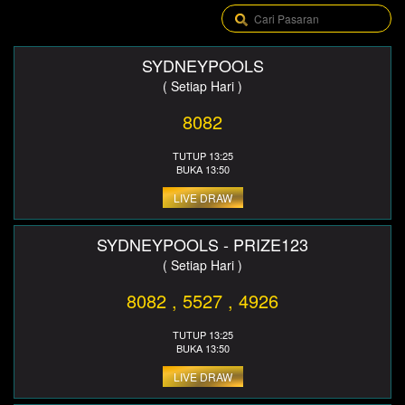
SYDNEYPOOLS
( Setiap Hari )
8082
TUTUP 13:25
BUKA 13:50
LIVE DRAW
SYDNEYPOOLS - PRIZE123
( Setiap Hari )
8082 , 5527 , 4926
TUTUP 13:25
BUKA 13:50
LIVE DRAW